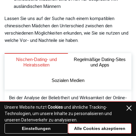
ausländischen Männern
Lassen Sie uns auf der Suche nach einem kompatiblen
chinesischen Mädchen den Unterschied zwischen den
verschiedenen Möglichkeiten erkunden, wie Sie sie nutzen und
welche Vor- und Nachteile sie haben.
Nischen-Dating- und
Regelmäßige Dating-Sites
Heiratsseiten
und Apps
Sozialen Medien
Bei der Analyse der Beliebtheit und Wirksamkeit der Online-
Heiratsvermittlung chinesischer Frauen haben wir
Unsere Website nutzt
Cookies
und ähnliche Tracking-
herausgefunden, dass spezialisierte Dating-Sites am
Technologien, um unsere Inhalte zu personalisieren und
besten für Menschen geeignet sind, die auf der Suche
unseren Datenverkehr zu analysieren.
nach einer ernsthaften Beziehung sind. Singles, die
Einstellungen
Alle Cookies akzeptieren
ernsthafte Absichten haben, entscheiden sich für